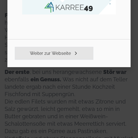
Fakt ist:
Die ersten, in unserer Anlage
herangewachsenen
Forellen
, wurden kurz vor
Weihnachten 2023 über die Theke unseres
Hofladens gereicht. Eine frische Forelle, die am
Schlachttag bereits auf dem Teller landet, ist ein
seltener Genuss. Auch frisch geräuchert wird sie
Weiter zur Webseite
zu einem einmaligen Geschmackserlebnis.
Der erste
, bei uns herangewachsene
Stör war
ebenfalls
ein Genuss.
Was nicht auf dem Teller
landete ergab nach einer Stunde Kochzeit
Fischfond mit Suppengrün.
Die edlen Filets wurden mit etwas Zitrone und
Salz gewürzt, leicht gemehlt, etwa 10 min in
Butter gebraten und in einer Weißwein-
Schalottensoße mit etwas Meerrettich serviert.
Dazu gab es ein Pürree aus Pastinaken,