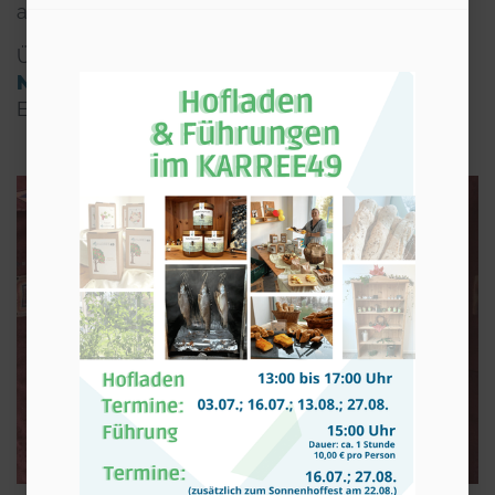
auf Ihren Besuch.
Über
Facebook
,
Instagram
oder unseren
Newsletter
verpassen Sie nichts von unserer
Entwicklung.