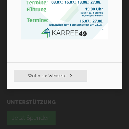
KARREE49
Peterstraße 24-28
09130 Chemnitz
Telefon Verwaltung: 0371-450409-10
Telefon Betreuungsdienst: 0371-450409-0
Telefon wbW: 0371-450409-50
Fax: 0371-450409-15
info@karree49.de
Weiter zur Webseite
UNTERSTÜTZUNG
Jetzt Spenden