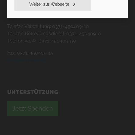
Peterstraße 24-28
Weiter zur Webseite
09130 Chemnitz
Telefon Verwaltung: 0371-450409-10
Telefon Betreuungsdienst: 0371-450409-0
Telefon wbW: 0371-450409-50
Fax: 0371-450409-15
info@karree49.de
UNTERSTÜTZUNG
Jetzt Spenden