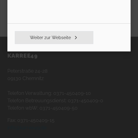
Weiter zur Webseite
KARREE49
Peterstraße 24-28
09130 Chemnitz
Telefon Verwaltung: 0371-450409-10
Telefon Betreuungsdienst: 0371-450409-0
Telefon wbW: 0371-450409-50
Fax: 0371-450409-15
info@karree49.de