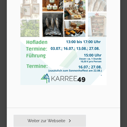
erfreute am 26. Mai die Bewohnerinnen
und Bewohner des Seniorenheims „Marie-
Juchacz-Haus in Ebersdorf mit seinen
Darbietungen am E-Piano.
Vor den Auftritten wurde über die sozialen
Netzwerke, die Website der
Bürgerplattform und über Flyerverteilung
im unmittelbaren Einzugsgebiet rund um
die Spielorte auf die Konzerte hingewiesen.
Fördersumme: 631,50 EUR
Antragsteller: Delphin-Projekte gGmbH
Weiter zur Webseite