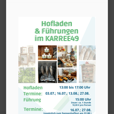
und ist von allen Mitmachenden als
gelungene Maßnahme bewertet worden.
Die Grüne Oase dienst dazu die
SonnenbergerInnen Jahr für Jahr zu
aktivieren den Stadtteil schöner und grüner
selbst mit zu gestalten.
Fördersumme: 150,00 EUR
Antragsteller: Caritasverband für Chemnitz
und Umgebung e.V.