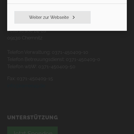
KARREE49
Weiter zur Webseite
Peterstraße 24-28
09130 Chemnitz
Telefon Verwaltung: 0371-450409-10
Telefon Betreuungsdienst: 0371-450409-0
Telefon wbW: 0371-450409-50
Fax: 0371-450409-15
info@karree49.de
UNTERSTÜTZUNG
Jetzt Spenden