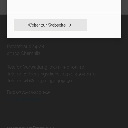
Weiter zur Webseite
KARREE49
Peterstraße 24-28
09130 Chemnitz
Telefon Verwaltung: 0371-450409-10
Telefon Betreuungsdienst: 0371-450409-0
Telefon wbW: 0371-450409-50
Fax: 0371-450409-15
info@karree49.de