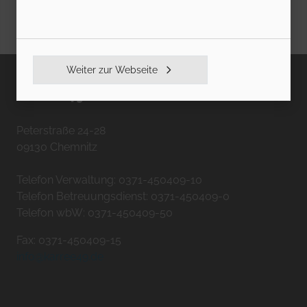
Weiter zur Webseite
KARREE49
Peterstraße 24-28
09130 Chemnitz
Telefon Verwaltung: 0371-450409-10
Telefon Betreuungsdienst: 0371-450409-0
Telefon wbW: 0371-450409-50
Fax: 0371-450409-15
info@karree49.de