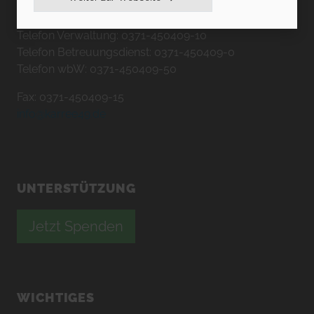
09130 Chemnitz
Telefon Verwaltung: 0371-450409-10
Telefon Betreuungsdienst: 0371-450409-0
Telefon wbW: 0371-450409-50
Fax: 0371-450409-15
info@karree49.de
UNTERSTÜTZUNG
Jetzt Spenden
WICHTIGES