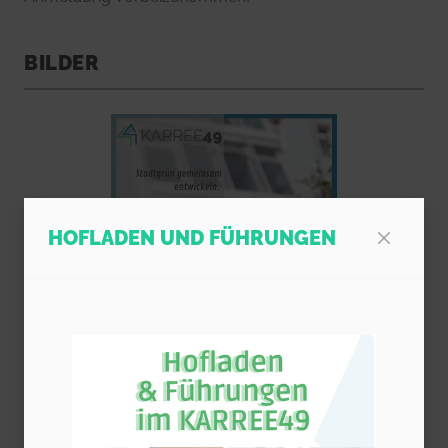
BILDER
HOFLADEN UND FÜHRUNGEN
Pop-up sc