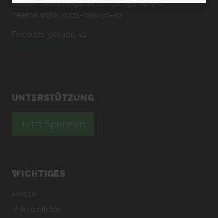
Telefon Betreuungsdienst: 0371-450409-0
Telefon wbW: 0371-450409-50
Fax: 0371-450409-15
info@karree49.de
UNTERSTÜTZUNG
Jetzt Spenden
WICHTIGES
Presse
Videobeiträge