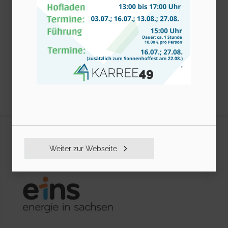
Seitenfuß
DAS KARREE49 WIRD GEFÖRDERT
Weiter zur Webseite
DURCH: